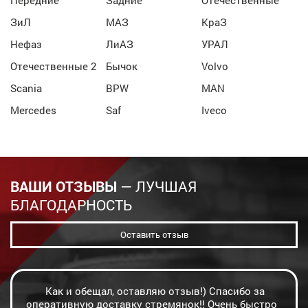
Передние
Задние
Отечественные
ЗиЛ
МАЗ
КраЗ
Нефаз
ЛиАЗ
УРАЛ
Отечественные 2
Бычок
Volvo
Scania
BPW
MAN
Mercedes
Saf
Iveco
ВАШИ ОТЗЫВЫ
— ЛУЧШАЯ
БЛАГОДАРНОСТЬ
Оставить отзыв
Как и обещал, оставляю отзыв!) Спасибо за
оперативную доставку стремянок!! Очень быстро