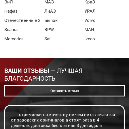
ЗиЛ
МАЗ
КраЗ
Нефаз
ЛиАЗ
УРАЛ
Отечественные 2
Бычок
Volvo
Scania
BPW
MAN
Mercedes
Saf
Iveco
ВАШИ ОТЗЫВЫ
— ЛУЧШАЯ
БЛАГОДАРНОСТЬ
Оставить отзыв
стремянки по качеству не чем не отличаются
от заводских оригиналов а стоят раза в 4
дешевле. доставка бесплатная 3 дня ждали