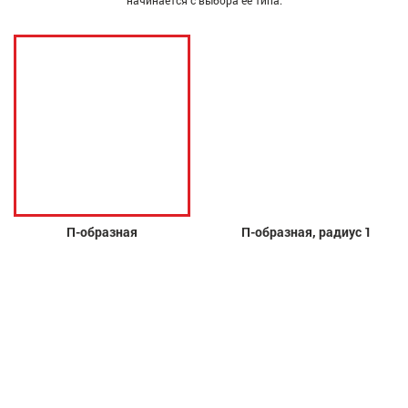
начинается с выбора её типа.
П-образная
П-образная, радиус 1